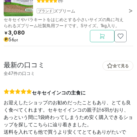
1件
ブランド
ズプリーム
セキセイやパラキートをはじめとする小さいサイズの鳥に与え
られるズプリーム社製鳥用フードです。Sサイズ。1kg入り。
3,080
￥
56
P
pt
最新の口コミ
全て見る
全47件の口コミ
セキセイインコの主食に
お迎えしたショップのお勧めだったこともあり、とても良
く食べてくれます。セキセイインコの親子計6羽がおり、
あっという間に1袋終わってしまうため安く購入できるショ
ップを探してこちらに辿り着きました。
送料を入れても他で買うより安くてとてもありがたいで