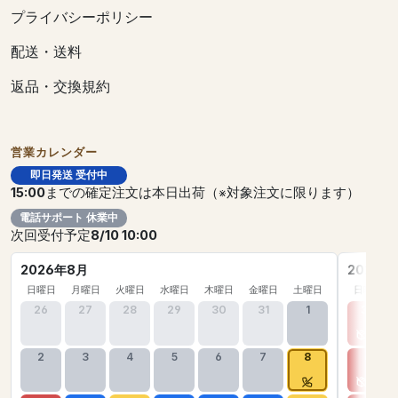
プライバシーポリシー
配送・送料
返品・交換規約
営業カレンダー
即日発送 受付中
15:00
までの確定注文は本日出荷（※対象注文に限ります）
電話サポート 休業中
次回受付予定
8/10 10:00
2026年8月
2026年
日曜日
月曜日
火曜日
水曜日
木曜日
金曜日
土曜日
日曜日
26
27
28
29
30
31
1
30
2
3
4
5
6
7
8
6