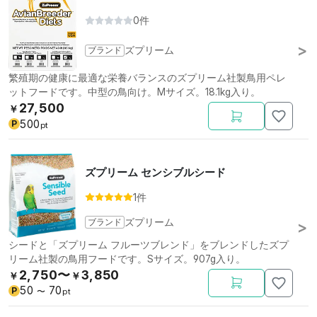
0件
ブランド
ズプリーム
繁殖期の健康に最適な栄養バランスのズプリーム社製鳥用ペレ
ットフードです。中型の鳥向け。Mサイズ。18.1kg入り。
27,500
￥
500
P
pt
ズプリーム センシブルシード
1件
ブランド
ズプリーム
シードと「ズプリーム フルーツブレンド」をブレンドしたズプ
リーム社製の鳥用フードです。Sサイズ。907g入り。
2,750〜
3,850
￥
￥
50
70
P
〜
pt