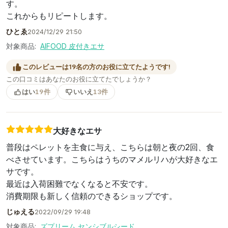
す。
これからもリピートします。
ひとゑ
2024/12/29 21:50
対象商品:
AIFOOD 皮付きエサ
このレビューは19名の方のお役に立てたようです!
この口コミはあなたのお役に立てたでしょうか？
はい
19件
いいえ
13件
大好きなエサ
普段はペレットを主食に与え、こちらは朝と夜の2回、食
べさせています。こちらはうちのマメルリハが大好きなエ
サです。
最近は入荷困難でなくなると不安です。
消費期限も新しく信頼のできるショップです。
じゅえる
2022/09/29 19:48
対象商品:
ズプリーム センシブルシード