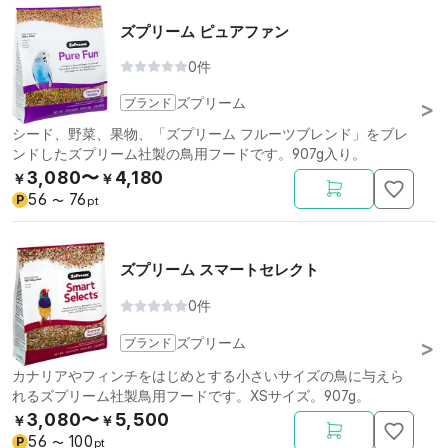
ズプリーム ピュアファン
0件
ブランド
ズプリーム
シード、野菜、果物、「ズプリーム フルーツブレンド」をブレ
ンドしたズプリーム社製の鳥用フードです。907g入り。
3,080〜
4,180
￥
￥
56
76
P
〜
pt
ズプリーム スマートセレクト
0件
ブランド
ズプリーム
カナリアやフィンチをはじめとする小さいサイズの鳥に与えら
れるズプリーム社製鳥用フードです。XSサイズ。907g。
3,080〜
5,500
￥
￥
56
100
P
〜
pt