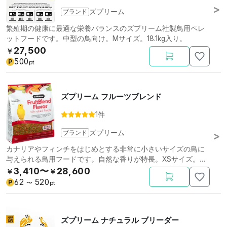
ブランド
ズプリーム
繁殖期の健康に最適な栄養バランスのズプリーム社製鳥用ペレ
ットフードです。中型の鳥向け。Mサイズ。18.1kg入り。
27,500
￥
500
P
pt
ズプリーム フルーツブレンド
1件
ブランド
ズプリーム
カナリアやフィンチをはじめとする非常に小さいサイズの鳥に
与えられる鳥用フードです。自然な香りが特長。XSサイズ。
397g。
3,410〜
28,600
￥
￥
62
520
P
〜
pt
ズプリーム ナチュラル ブリーダー