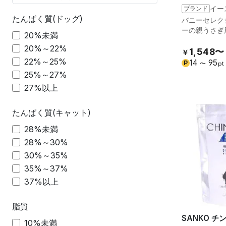
ブランド
イー
たんぱく質(ドッグ)
バニーセレク
ーの親うさぎ
20%未満
20%～22%
1,548〜
￥
22%～25%
14
95
P
〜
pt
25%～27%
27%以上
たんぱく質(キャット)
28%未満
28%～30%
30%～35%
35%～37%
37%以上
脂質
SANKO 
10%未満