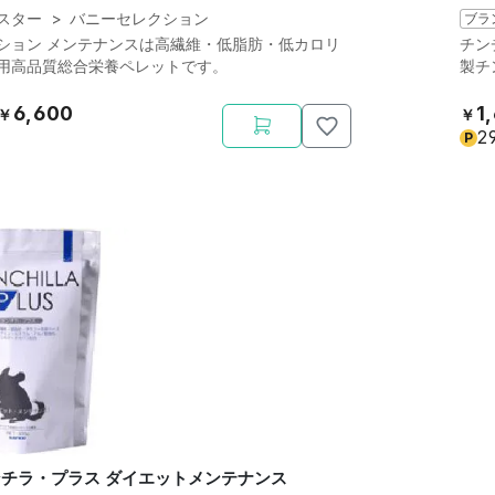
スター
>
バニーセレクション
ブラ
ション メンテナンスは高繊維・低脂肪・低カロリ
チン
用高品質総合栄養ペレットです。
製チ
6,600
1
￥
￥
2
P
チンチラ・プラス ダイエットメンテナンス