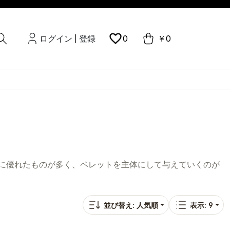
ログイン
登録
0
￥0
|
に優れたものが多く、ペレットを主体にして与えていくのが
並び替え: 人気順
表示: 9