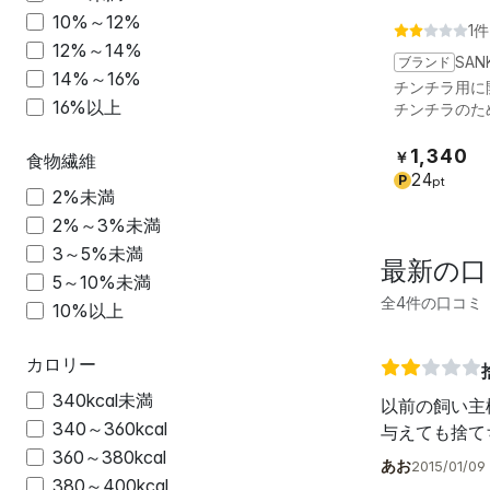
10%～12%
1件
12%～14%
ブランド
SAN
14%～16%
チンチラ用に
16%以上
チンチラのた
1,340
￥
食物繊維
24
P
pt
2%未満
2%～3%未満
3～5%未満
最新の口
5～10%未満
全4件の口コミ
10%以上
カロリー
340kcal未満
以前の飼い主
340～360kcal
与えても捨て
360～380kcal
あお
2015/01/09 
380～400kcal