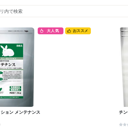
大人気
おススメ
ション メンテナンス
チン
件