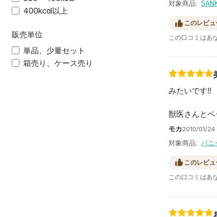
対象商品:
SA
400kcal以上
このレビュ
販売単位
この口コミはあ
単品、少量セット
箱売り、ケース売り
みたいです!!
獣医さんとペ
モカ
2010/01/24 
対象商品:
バニ
このレビュ
この口コミはあ