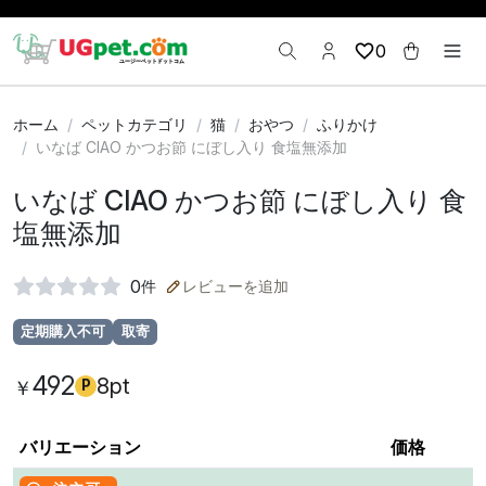
0
ホーム
ペットカテゴリ
猫
おやつ
ふりかけ
いなば CIAO かつお節 にぼし入り 食塩無添加
いなば CIAO かつお節 にぼし入り 食
塩無添加
0
件
レビューを追加
定期購入不可
取寄
492
8pt
￥
P
バリエーション
価格