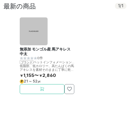
最新の商品
1
/
1
無添加 モンゴル産 馬アキレス
中太
0件
ペットインフォメーションラック
ブランド
低脂肪、低カロリー、高たんぱくの馬
アキレスを素材そのままに丁寧に乾燥
させました。噛むことで歯の健康をサ
1,155〜
2,860
￥
￥
ポート。
21
52
P
〜
pt