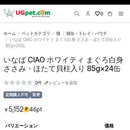
0
ホーム
ペットカテゴリ
猫
猫缶・トレイ・パウチ
いなば CIAO ホワイティ まぐろ白身 ささみ・ほたて貝柱入り
85g×24缶
いなば CIAO ホワイティ まぐろ白身
ささみ・ほたて貝柱入り 85g×24缶
0
件
レビューを追加
定期購入不可
取寄
5,152
46pt
￥
P
バリエーション
価格