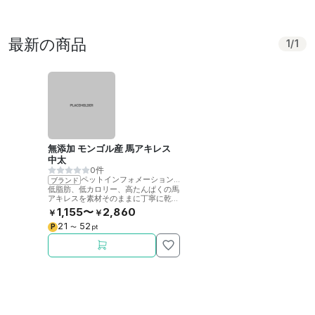
最新の商品
1
/
1
無添加 モンゴル産 馬アキレス
中太
0件
ペットインフォメーションラック
ブランド
低脂肪、低カロリー、高たんぱくの馬
アキレスを素材そのままに丁寧に乾燥
させました。噛むことで歯の健康をサ
1,155〜
2,860
￥
￥
ポート。
21
52
P
〜
pt