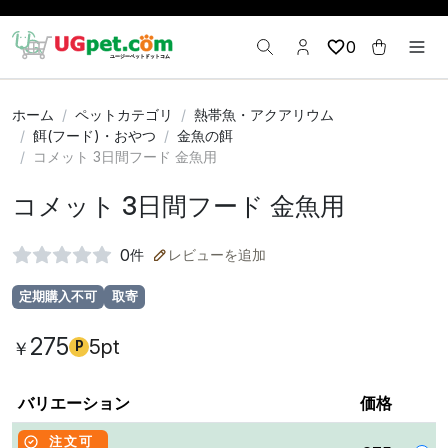
0
ホーム
ペットカテゴリ
熱帯魚・アクアリウム
餌(フード)・おやつ
金魚の餌
コメット 3日間フード 金魚用
コメット 3日間フード 金魚用
0
件
レビューを追加
定期購入不可
取寄
275
5pt
￥
P
バリエーション
価格
注文可