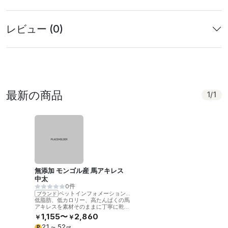
レビュー (0)
最新の商品
1
/
1
無添加 モンゴル産 馬アキレス
中太
0件
ペットインフォメーションラック
ブランド
低脂肪、低カロリー、高たんぱくの馬
アキレスを素材そのままに丁寧に乾燥
させました。噛むことで歯の健康をサ
1,155〜
2,860
￥
￥
ポート。
21
52
P
〜
pt