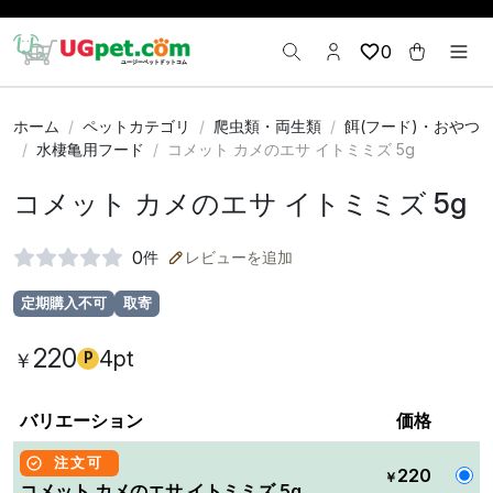
0
ホーム
ペットカテゴリ
爬虫類・両生類
餌(フード)・おやつ
水棲亀用フード
コメット カメのエサ イトミミズ 5g
コメット カメのエサ イトミミズ 5g
0
件
レビューを追加
定期購入不可
取寄
220
4pt
￥
P
バリエーション
価格
注文可
220
￥
コメット カメのエサ イトミミズ 5g