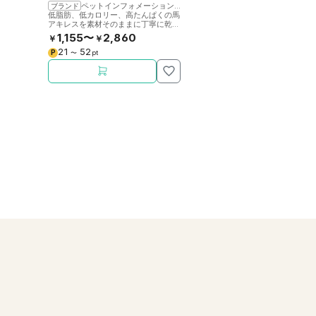
ペットインフォメーションラック
ブランド
低脂肪、低カロリー、高たんぱくの馬
アキレスを素材そのままに丁寧に乾燥
させました。噛むことで歯の健康をサ
1,155〜
2,860
￥
￥
ポート。
21
52
P
〜
pt