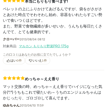
本当にもりもり食べます!
ペレットの上にふりかけてあげるんですが、袋をがさがさ
とあけた時点でそわそわし始め、容器をいれたらすごい勢
いで食いつくほどです。
また、野菜で食物繊維が多いせいか、うんちも毎日たくさ
んでて、とても健康的です。
クローバー
2013/08/04 08:12
対象商品:
マルカン もりもり野菜PRO 175g
この口コミはあなたのお役に立てたでしょうか？
はい
0件
いいえ
1件
めっちゃ～ええ香り
マット交換の時、めっちゃ～ええ香りでハイジになった気
分(^.^)うちもこれで寝たいわ～うちのエンジェルちゃんは
かじったり、ゴロゴロして喜んでます。
ゆみちゃん
2013/04/10 11:59