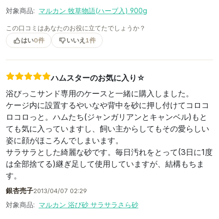
対象商品:
マルカン 牧草物語(ハーブ入) 900g
この口コミはあなたのお役に立てたでしょうか？
はい
0件
いいえ
1件
ハムスターのお気に入り☆
浴びっこサンド専用のケースと一緒に購入しました。
ケージ内に設置するやいなや背中を砂に押し付けてコロコ
ロコロっと。ハムたち(ジャンガリアンとキャンベル)もと
ても気に入っていますし、飼い主からしてもその愛らしい
姿に顔がほころんでしまいます。
サラサラとした綺麗な砂です。毎日汚れをとって(3日に1度
は全部捨てる)継ぎ足して使用していますが、結構もちま
す。
銀杏売子
2013/04/07 02:29
対象商品:
マルカン 浴び砂 サラサラさら砂