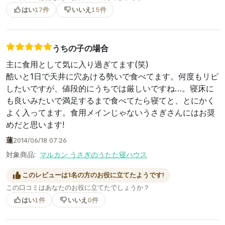
はい
17件
いいえ
15件
うちの子の場合
主に食用として気に入り過ぎてます(笑)
酷いと1日で天井に穴あける勢いで食べてます。何度もリピ
したいですが、値段的にうちでは厳しいですね…。寝床に
も良いみたいで満足するまで食べてたら寝てと、とにかく
よく入ってます。食用メインじゃないうさぎさんにはお奨
めだと思います!
蓮
2014/06/18 07:26
対象商品:
マルカン うさぎのうたた寝ハウス
このレビューは1名の方のお役に立てたようです!
この口コミはあなたのお役に立てたでしょうか？
はい
1件
いいえ
0件