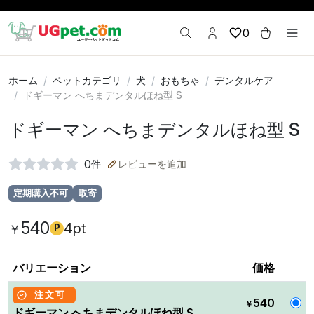
0
ホーム
ペットカテゴリ
犬
おもちゃ
デンタルケア
ドギーマン へちまデンタルほね型 S
ドギーマン へちまデンタルほね型 S
0
件
レビューを追加
定期購入不可
取寄
540
4pt
￥
P
バリエーション
価格
注文可
540
￥
ドギーマン へちまデンタルほね型 S