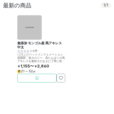
最新の商品
1
/
1
無添加 モンゴル産 馬アキレス
中太
0件
ペットインフォメーションラック
ブランド
低脂肪、低カロリー、高たんぱくの馬
アキレスを素材そのままに丁寧に乾燥
させました。噛むことで歯の健康をサ
1,155〜
2,860
￥
￥
ポート。
21
52
P
〜
pt