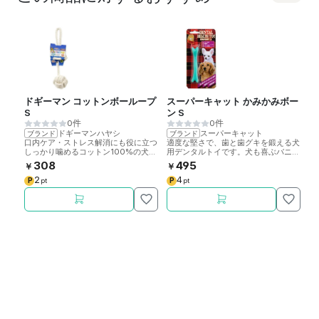
ドギーマン コットンボーループ
スーパーキャット かみかみボー
ボ
S
ン S
0件
0件
ドギーマンハヤシ
スーパーキャット
ブランド
ブランド
ブ
口内ケア・ストレス解消にも役に立つ
適度な堅さで、歯と歯グキを鍛える犬
遊
しっかり噛めるコットン100%の犬用
用デンタルトイです。犬も喜ぶバニラ
果
デンタルトイです。
の香り。
す
308
495
￥
￥
￥
2
4
P
P
P
pt
pt