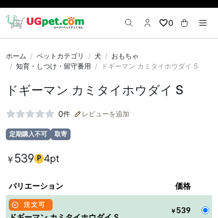
0
ホーム
ペットカテゴリ
犬
おもちゃ
知育・しつけ・留守番用
ドギーマン カミタイホウダイ S
ドギーマン カミタイホウダイ S
0
件
レビューを追加
定期購入不可
取寄
539
4pt
￥
P
バリエーション
価格
注文可
539
￥
ドギーマン カミタイホウダイ S