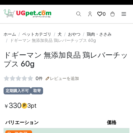
0
ホーム
ペットカテゴリ
犬
おやつ
鶏肉・ささみ
ドギーマン 無添加良品 鶏レバーチップス 60g
ドギーマン 無添加良品 鶏レバーチッ
プス 60g
0
件
レビューを追加
定期購入不可
取寄
330
3pt
￥
P
バリエーション
価格