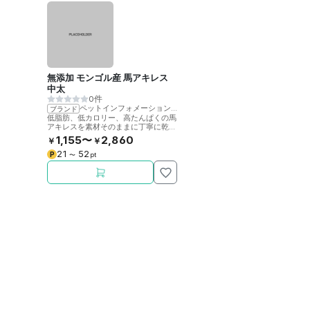
無添加 モンゴル産 馬アキレス
中太
0件
ペットインフォメーションラック
ブランド
低脂肪、低カロリー、高たんぱくの馬
アキレスを素材そのままに丁寧に乾燥
させました。噛むことで歯の健康をサ
1,155〜
2,860
￥
￥
ポート。
21
52
P
〜
pt