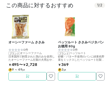
この商品に対するおすすめ
1
/
2
オーシーファーム ささみ
ペッツルート ささみベジタパン
自
お徳用 80g
わ
0件
0件
1
オーシーファーム
ペッツルート
ブランド
ブランド
ブ
日本国内で飼育された鶏のみを使用し
砂糖・バター不使用のパンに緑黄色野
素
たオーシーファーム社製の犬用おやつ
菜をミックスしたペッツルート社製の
鶏
です。適度な噛みごたえ。添加物不使
犬用おやつです。
な
495〜
2,728
369
￥
￥
￥
￥
用。
す
9
49
3
P
P
P
〜
pt
pt