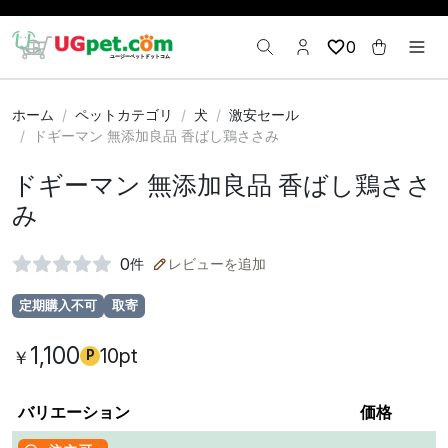
0
ホーム
ペットカテゴリ
犬
激安セール
ドギーマン 無添加良品 香ばし鶏ささみ
ドギーマン 無添加良品 香ばし鶏ささ
み
0
件
レビューを追加
定期購入不可
取寄
1,100
10pt
￥
P
バリエーション
価格