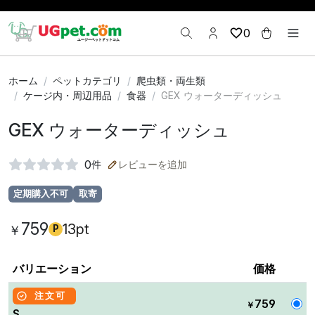
0
ホーム
ペットカテゴリ
爬虫類・両生類
ケージ内・周辺用品
食器
GEX ウォーターディッシュ
GEX ウォーターディッシュ
0
件
レビューを追加
定期購入不可
取寄
759
13pt
￥
P
バリエーション
価格
注文可
759
￥
S