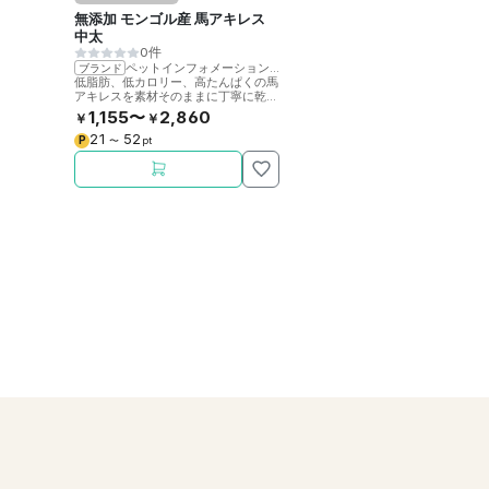
無添加 モンゴル産 馬アキレス
中太
0件
ペットインフォメーションラック
ブランド
低脂肪、低カロリー、高たんぱくの馬
アキレスを素材そのままに丁寧に乾燥
させました。噛むことで歯の健康をサ
1,155〜
2,860
￥
￥
ポート。
21
52
P
〜
pt