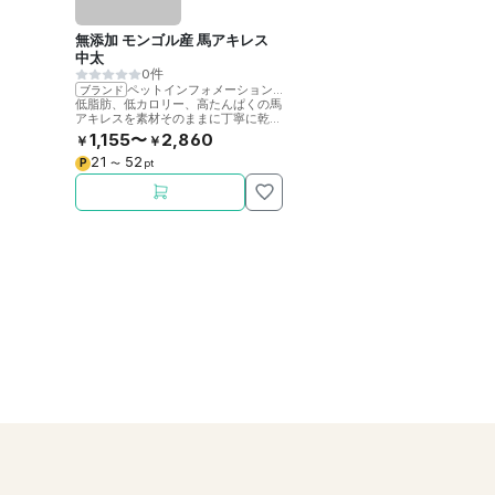
無添加 モンゴル産 馬アキレス
中太
0件
ペットインフォメーションラック
ブランド
低脂肪、低カロリー、高たんぱくの馬
アキレスを素材そのままに丁寧に乾燥
させました。噛むことで歯の健康をサ
1,155〜
2,860
￥
￥
ポート。
21
52
P
〜
pt