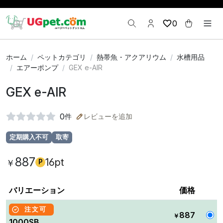
0
ホーム
ペットカテゴリ
熱帯魚・アクアリウム
水槽用品
エアーポンプ
GEX e-AIR
GEX e-AIR
0
件
レビューを追加
定期購入不可
取寄
887
16pt
￥
P
バリエーション
価格
注文可
887
￥
1000SB