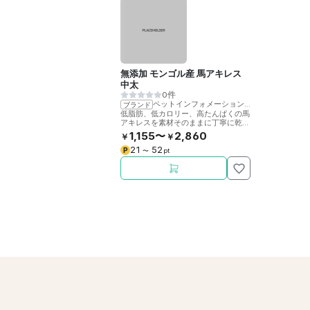
無添加 モンゴル産 馬アキレス
中太
0件
ペットインフォメーションラック
ブランド
低脂肪、低カロリー、高たんぱくの馬
アキレスを素材そのままに丁寧に乾燥
させました。噛むことで歯の健康をサ
1,155〜
2,860
￥
￥
ポート。
21
52
P
〜
pt