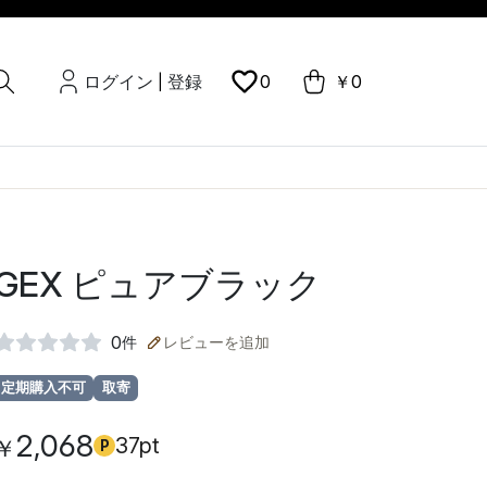
ログイン
登録
0
￥0
|
GEX ピュアブラック
0
件
レビューを追加
定期購入不可
取寄
2,068
37pt
￥
P