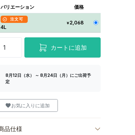
バリエーション
価格
注文可
2,068
￥
4L
カートに追加
8月12日（水） ～ 8月24日（月）にご出荷予
定
お気に入りに追加
商品仕様