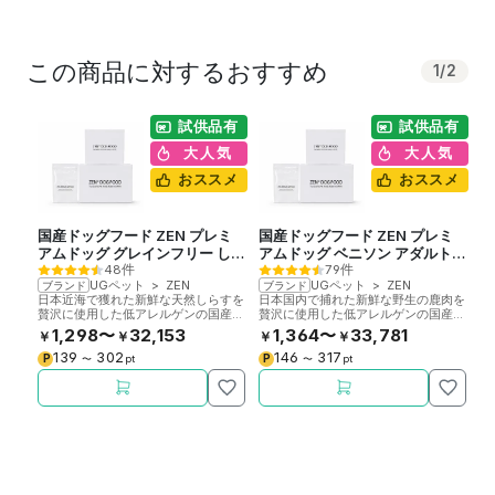
この商品に対するおすすめ
1
/
2
試供品有
試供品有
大人気
大人気
おススメ
おススメ
国産ドッグフード ZEN プレミ
国産ドッグフード ZEN プレミ
アムドッグ グレインフリー しら
アムドッグ ベニソン アダルト&
48件
79件
す アダルト&シニア
シニア
UGペット
>
ZEN
UGペット
>
ZEN
ブランド
ブランド
日本近海で獲れた新鮮な天然しらすを
日本国内で捕れた新鮮な野生の鹿肉を
贅沢に使用した低アレルゲンの国産ド
贅沢に使用した低アレルゲンの国産ド
ッグフードです。成犬、高齢犬用総合
ッグフードです。成犬、高齢犬用総合
1,298〜
32,153
1,364〜
33,781
￥
￥
￥
￥
栄養食。低リン。
栄養食。低リン。
139
302
146
317
P
P
〜
pt
〜
pt