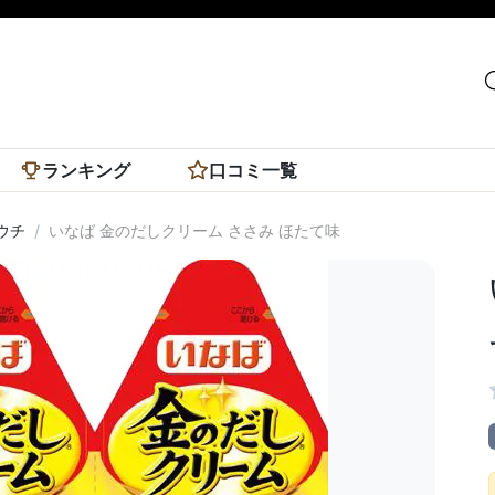
ランキング
口コミ一覧
ウチ
いなば 金のだしクリーム ささみ ほたて味