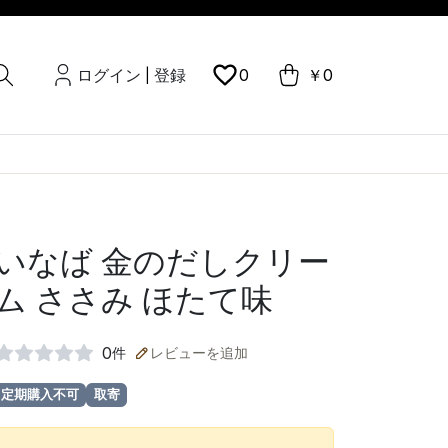
ログイン
登録
0
￥0
|
いなば 金のだしクリー
ム ささみ ほたて味
0
件
レビューを追加
定期購入不可
取寄