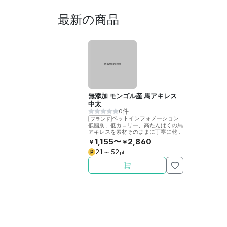
最新の商品
無添加 モンゴル産 馬アキレス
中太
0件
ペットインフォメーションラック
ブランド
低脂肪、低カロリー、高たんぱくの馬
アキレスを素材そのままに丁寧に乾燥
させました。噛むことで歯の健康をサ
1,155〜
2,860
￥
￥
ポート。
21
52
P
〜
pt