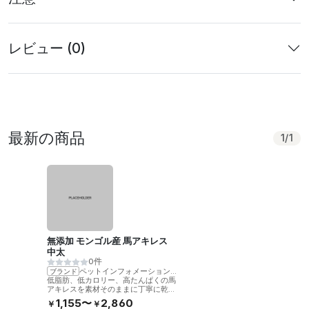
レビュー (0)
最新の商品
1
/
1
無添加 モンゴル産 馬アキレス
中太
0件
ペットインフォメーションラック
ブランド
低脂肪、低カロリー、高たんぱくの馬
アキレスを素材そのままに丁寧に乾燥
させました。噛むことで歯の健康をサ
1,155〜
2,860
￥
￥
ポート。