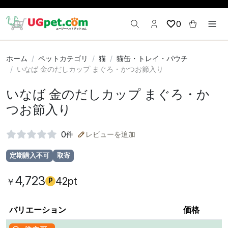
0
ホーム
ペットカテゴリ
猫
猫缶・トレイ・パウチ
いなば 金のだしカップ まぐろ・かつお節入り
いなば 金のだしカップ まぐろ・か
つお節入り
0
件
レビューを追加
定期購入不可
取寄
4,723
42pt
￥
P
バリエーション
価格