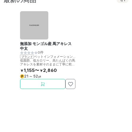
無添加 モンゴル産 馬アキレス
中太
0件
ペットインフォメーションラック
ブランド
低脂肪、低カロリー、高たんぱくの馬
アキレスを素材そのままに丁寧に乾燥
させました。噛むことで歯の健康をサ
1,155〜
2,860
￥
￥
ポート。
21
52
P
〜
pt