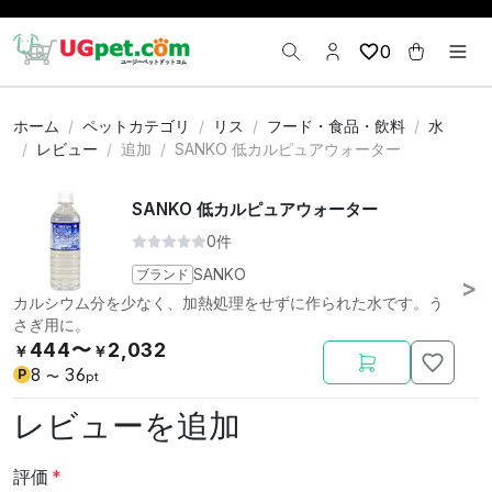
0
ホーム
ペットカテゴリ
リス
フード・食品・飲料
水
レビュー
追加
SANKO 低カルピュアウォーター
SANKO 低カルピュアウォーター
0件
ブランド
SANKO
カルシウム分を少なく、加熱処理をせずに作られた水です。う
さぎ用に。
444〜
2,032
￥
￥
8
36
P
〜
pt
レビューを追加
評価