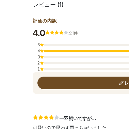
レビュー (1)
評価の内訳
平均評価
4.0
全1件
5
4
3
2
1
レ
一羽飼いですが…
可愛いので思わず買っちゃいました。