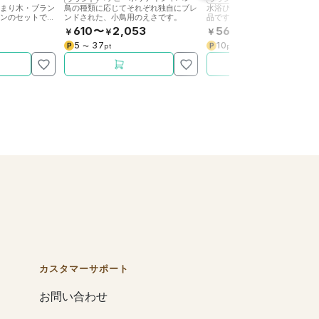
止まり木・ブラン
鳥の種類に応じてそれぞれ独自にブレ
水浴びが苦手なセキセイインコ
ワンのセットで
ンドされた、小鳥用のえさです。
品です。
(ブルー)、サイ
610〜
2,053
563
￥
￥
￥
H470です。
5
37
10
P
P
〜
pt
pt
カスタマーサポート
お問い合わせ