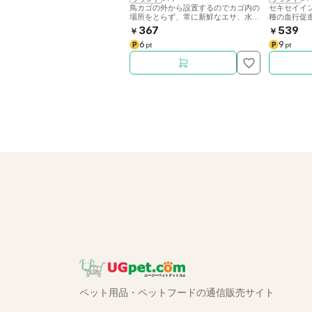
鳥カゴの外から設置するのでカゴ内の
セキセイイ
場所をとらず、常に新鮮なエサ、水を
種の血行促
与えることができます。
とまり木に
367
539
￥
￥
6
9
P
P
pt
pt
ペット用品・ペットフードの通信販売サイト