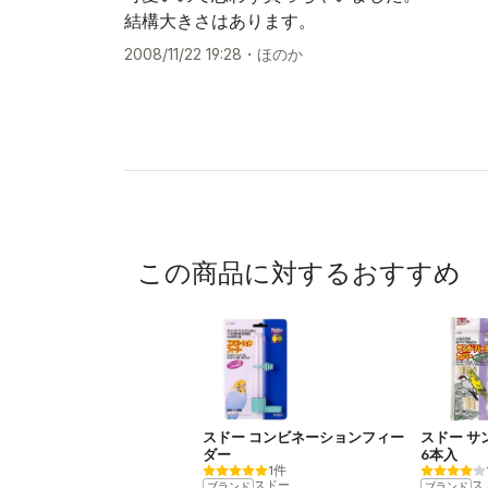
結構大きさはあります。
2008/11/22 19:28
・
ほのか
この商品に対するおすすめ
スドー コンビネーションフィー
スドー サ
ダー
6本入
1件
スドー
ス
ブランド
ブランド