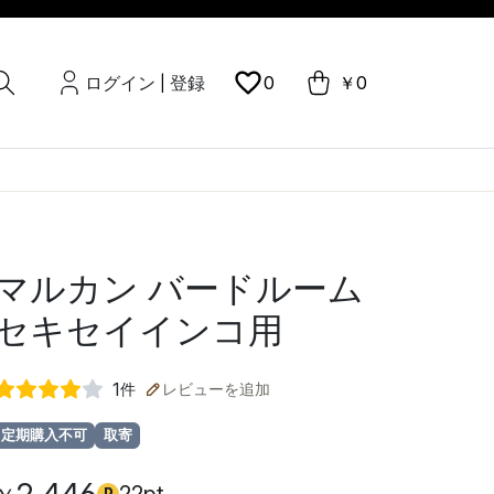
ログイン
登録
0
￥0
|
マルカン バードルーム
セキセイインコ用
1
件
レビューを追加
定期購入不可
取寄
P