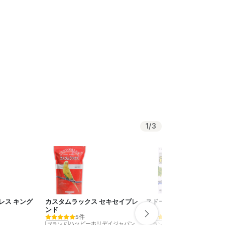
1
/
3
レス キング
カスタムラックス セキセイブレ
スドー 小鳥のまごの手ブラ
ンド
5件
2件
ハッピーホリデイジャパン
スドー
ブランド
ブランド