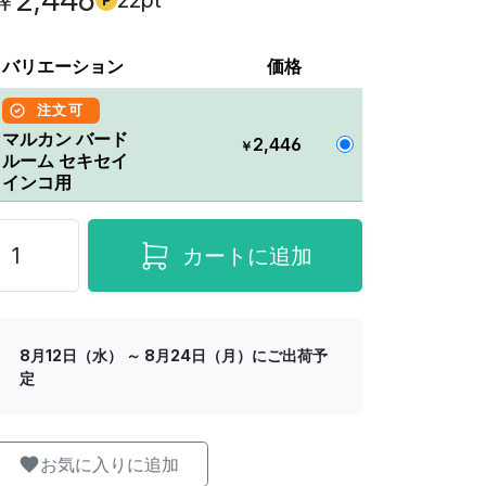
2,446
22pt
￥
バリエーション
価格
注文可
マルカン バード
2,446
￥
ルーム セキセイ
インコ用
カートに追加
8月12日（水） ～ 8月24日（月）にご出荷予
定
お気に入りに追加