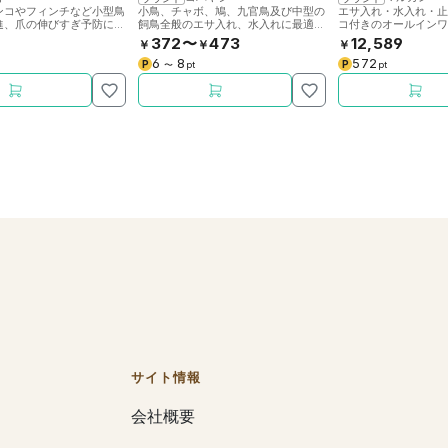
ンコやフィンチなど小型鳥
小鳥、チャボ、鳩、九官鳥及び中型の
エサ入れ・水入れ・
進、爪の伸びすぎ予防に。
飼鳥全般のエサ入れ、水入れに最適で
コ付きのオールイン
かぶせて使用します。
す。
す。カラーはマリーン
372〜
473
12,589
￥
￥
￥
ズはW350×D280×
6
8
572
P
P
〜
pt
pt
サイト情報
会社概要