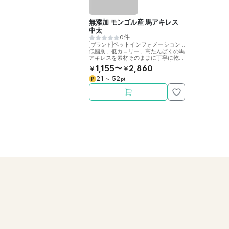
無添加 モンゴル産 馬アキレス
中太
0件
ペットインフォメーションラック
ブランド
低脂肪、低カロリー、高たんぱくの馬
アキレスを素材そのままに丁寧に乾燥
させました。噛むことで歯の健康をサ
1,155〜
2,860
￥
￥
ポート。
21
52
P
〜
pt