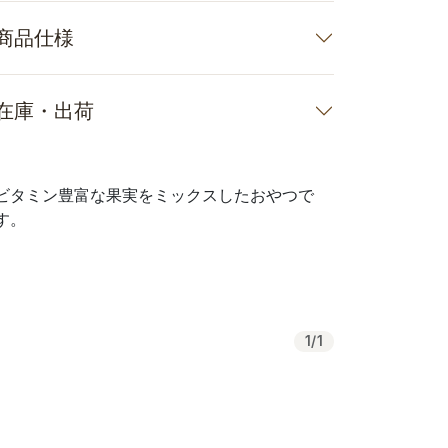
商品仕様
在庫・出荷
ビタミン豊富な果実をミックスしたおやつで
す。
1
/
1