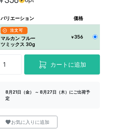
356
6pt
￥
バリエーション
価格
注文可
356
￥
マルカン フルー
ツミックス 30g
カートに追加
8月21日（金） ～ 8月27日（木）にご出荷予
定
お気に入りに追加