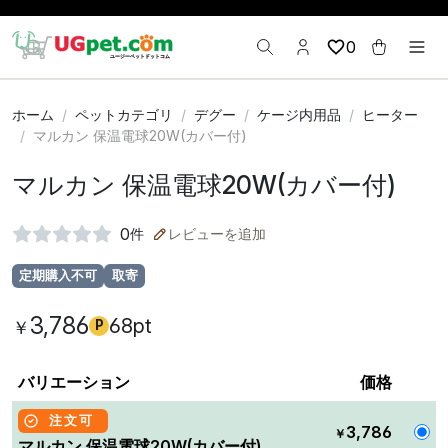
0
ホーム
ペットカテゴリ
デグー
ケージ内用品
ヒーター
マルカン 保温電球20W(カバー付)
マルカン 保温電球20W(カバー付)
0
件
レビューを追加
定期購入不可
取寄
3,786
68pt
￥
P
バリエーション
価格
注文可
3,786
￥
マルカン 保温電球20W(カバー付)