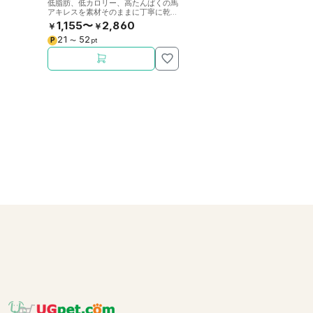
低脂肪、低カロリー、高たんぱくの馬
アキレスを素材そのままに丁寧に乾燥
させました。噛むことで歯の健康をサ
1,155〜
2,860
￥
￥
ポート。
21
52
P
〜
pt