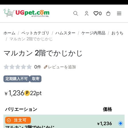
0
ホーム
ペットカテゴリ
ハムスター
ケージ内用品
おうち
マルカン 2階でかじかじ
マルカン 2階でかじかじ
0
件
レビューを追加
定期購入不可
取寄
1,236
22pt
￥
P
バリエーション
価格
注文可
1,236
￥
マルカン 2階でかじかじ