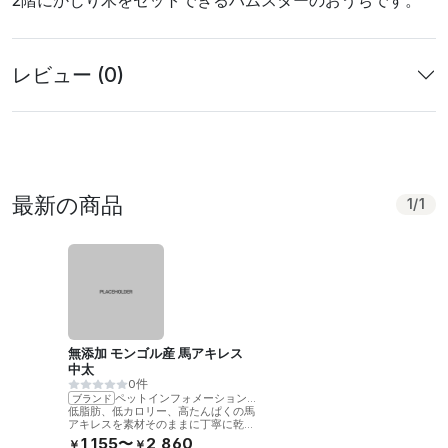
レビュー (0)
最新の商品
1
/
1
無添加 モンゴル産 馬アキレス
中太
0件
ペットインフォメーションラック
ブランド
低脂肪、低カロリー、高たんぱくの馬
アキレスを素材そのままに丁寧に乾燥
させました。噛むことで歯の健康をサ
1,155〜
2,860
￥
￥