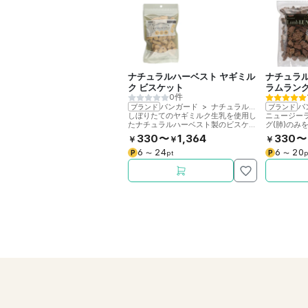
ナチュラルハーベスト ヤギミル
ナチュラ
ク ビスケット
ラムラン
0件
バンガード
>
ナチュラルハーベスト
バ
ブランド
ブランド
しぼりたてのヤギミルク生乳を使用し
ニュージー
たナチュラルハーベスト製のビスケッ
グ(肺)のみ
トです。穀物不使用。
乾燥させた
330〜
1,364
330〜
￥
￥
￥
6
24
6
20
P
P
〜
pt
〜
p