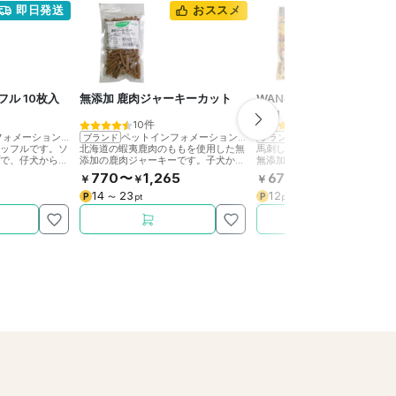
即日発送
おススメ
フル 10枚入
無添加 鹿肉ジャーキーカット
WANの利休 馬刺しスライ
40g
10件
1件
ペットインフォメーションラック
ペットインフォメーションラック
ファンシー
>
WAN
ブランド
ブランド
ワッフルです。ソ
北海道の蝦夷鹿肉のももを使用した無
馬刺しの原料肉を日本の職人が
プで、仔犬から高
添加の鹿肉ジャーキーです。子犬から
無添加で仕上げた逸品。グリコ
かたさ。個別袋入
高齢犬まで食べやすい大きさと軟らか
と鉄分豊富。毛ツヤのキープ、
770〜
1,265
673
￥
￥
￥
さ。
ットにも最適。
14
23
12
P
P
〜
pt
pt