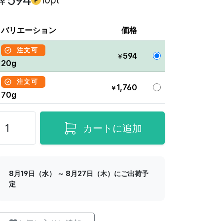
594
10pt
￥
バリエーション
価格
注文可
594
￥
20g
注文可
1,760
￥
70g
カートに追加
8月19日（水） ～ 8月27日（木）にご出荷予
定