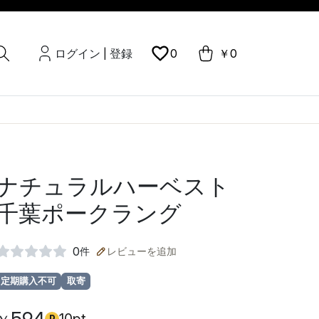
ログイン
登録
0
￥0
|
ナチュラルハーベスト
千葉ポークラング
0
件
レビューを追加
定期購入不可
取寄
P