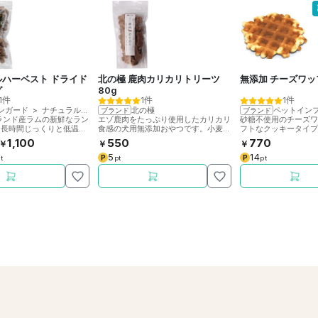
ルハーベスト ドライド
北の極 鹿肉カリカリトリーツ
無添加 チーズワッ
グ
80g
1件
1件
1件
ンガード
>
ナチュラルハーベスト
北の極
ブランド
ブランド
ランド産ラムの新鮮なラン
エゾ鹿肉をたっぷり使用したカリカリ
砂糖不使用のチーズ
を長時間じっくりと低温で
食感の犬用無添加おやつです。小麦粉
フトなクッキータイ
犬用おやつです。
不使用。
齢犬まで食べやすい
1,100
550
770
￥
￥
￥
り。
5
14
P
P
t
pt
pt