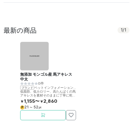
最新の商品
1
/
1
無添加 モンゴル産 馬アキレス
中太
0件
ペットインフォメーションラック
ブランド
低脂肪、低カロリー、高たんぱくの馬
アキレスを素材そのままに丁寧に乾燥
させました。噛むことで歯の健康をサ
1,155〜
2,860
￥
￥
ポート。
21
52
P
〜
pt