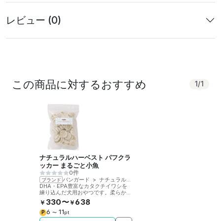
レビュー (0)
この商品に対するおすすめ
1
/
1
ナチュラルハーベスト パフクラ
ッカー まるごと小魚
0件
バンガード
>
ナチュラルハーベスト
ブランド
DHA・EPA豊富なカタクチイワシを
練り込んだ犬用おやつです。柔らかい
食感なので子犬や高齢犬でも安心。穀
330〜
638
￥
￥
物不使用。
6
11
P
〜
pt