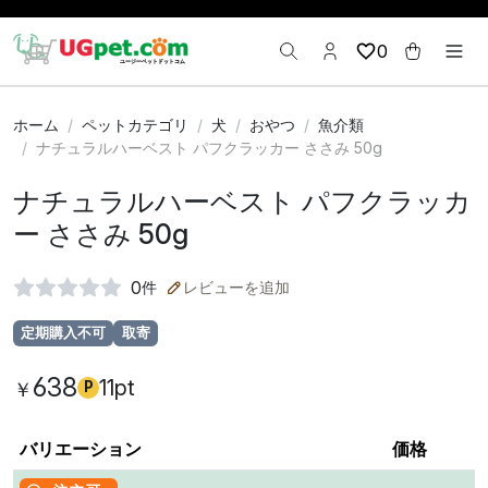
0
ホーム
ペットカテゴリ
犬
おやつ
魚介類
ナチュラルハーベスト パフクラッカー ささみ 50g
ナチュラルハーベスト パフクラッカ
ー ささみ 50g
0
件
レビューを追加
定期購入不可
取寄
638
11pt
￥
P
バリエーション
価格