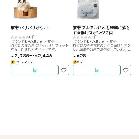
猫壱 バリバリボウル
猫壱 ヌルヌル汚れも綺麗に落と
猫
す食器用スポンジ 2個
器
0件
0件
ー
D-Culture
>
猫壱
D-Culture
>
猫壱
ブランド
ブランド
ブ
ブ
猫壱製の猫の体にぴったりとフィット
猫壱製の特許素材のミクロ繊維とアク
猫
する、丸形爪とぎベッドです。
リル繊維の効果で洗剤なしで汚れが落
け
とせるスポンジです。2個。
軽
2,035〜
2,446
628
￥
￥
￥
￥
18
22
5
P
P
P
〜
pt
pt