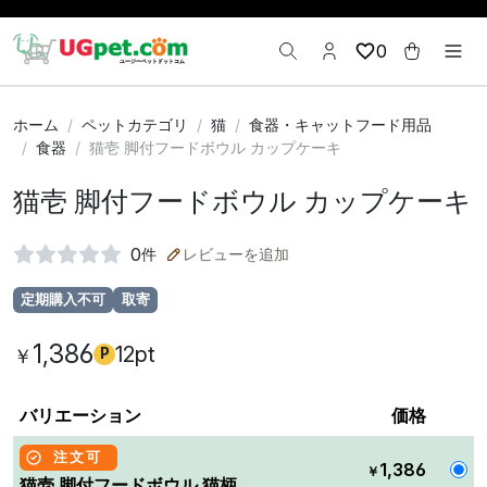
0
ホーム
ペットカテゴリ
猫
食器・キャットフード用品
食器
猫壱 脚付フードボウル カップケーキ
猫壱 脚付フードボウル カップケーキ
0
件
レビューを追加
定期購入不可
取寄
1,386
12pt
￥
P
バリエーション
価格
注文可
1,386
￥
猫壱 脚付フードボウル 猫柄