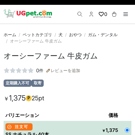
0
ホーム
ペットカテゴリ
犬
おやつ
ガム・デンタル
オーシーファーム 牛皮ガム
オーシーファーム 牛皮ガム
0
件
レビューを追加
定期購入不可
取寄
1,375
25pt
￥
P
バリエーション
価格
注文可
1,375
￥
SS ナチュラル 40本