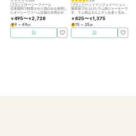
0件
2件
オーシーファーム
ペットインフォメーションラック
ブランド
ブランド
ブ
日本国内で飼育された鶏のみを使用し
無添加で仕上げたラム肉ジャーキーで
栄
たオーシーファーム社製の犬用おやつ
す。ラム肉はカルニチンを多く含み、
し
です。適度な噛みごたえ。添加物不使
鉄分やビタミンB群も豊富。
一
495〜
2,728
825〜
1,375
￥
￥
￥
￥
￥
用。
い
9
49
15
25
P
P
P
〜
pt
〜
pt