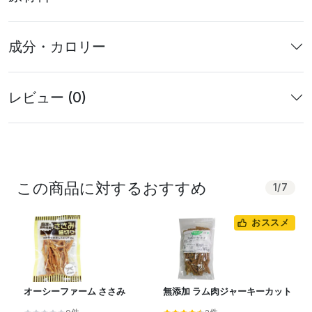
成分・カロリー
レビュー (0)
この商品に対するおすすめ
1
/
7
おススメ
オーシーファーム ささみ
無添加 ラム肉ジャーキーカット
健
ボ