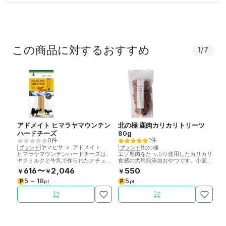
この商品に対するおすすめ
1
/
7
アドメイト ヒマラヤマウンテン
北の極 鹿肉カリカリトリーツ
ボ
ハードチーズ
80g
0件
1件
ヤマヒサ
>
アドメイト
北の極
ブランド
ブランド
ブ
ヒマラヤマウンテンハードチーズは、
エゾ鹿肉をたっぷり使用したカリカリ
栄
ヤクミルクと牛乳で作られたナチュラ
食感の犬用無添加おやつです。小麦粉
ン
ルチーズガムです。Sサイズ。
不使用。
犬
616〜
2,046
550
￥
￥
￥
￥
5
5
18
5
P
P
P
〜
pt
pt