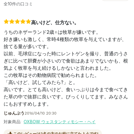
全10件の口コミ
高いけど、仕方ない。
うちのネザーランド2歳♀は牧草が嫌いです。
好き嫌いも激しく、常時4種類の牧草を与えていますが、
捨てる量が多いです。
以前、毛球症になった時にレントゲンを撮り、普通のうさ
ぎに比べて胆嚢が小さいので食欲はあまりでないかも、根
気よく牧草を与え続けるしかないと言われました。
この牧草はその動物病院で勧められました。
「高いけど、試してみたら?」と。
高いです。とても高いけど、食いっぷりは今まで食べてき
た草の中で抜群に良いです。びっくりしてます。みなさん
にもおすすめします。
じゅんぷう
2016/04/10 20:30
対象商品:
OXBOW ウェスタンティモシー・ヘイ
このレビューは2名の方のお役に立てたようです!