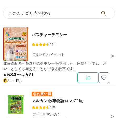
パスチャーチモシー
4件
ブランド
ハイペット
北海道産の三番刈りのチモシーを使用した、床材としても、お
やつとしても与えることができる牧草です。
584〜
671
￥
￥
5
12
P
〜
pt
お買い得
マルカン 牧草物語ロング 1kg
4件
ブランド
マルカン