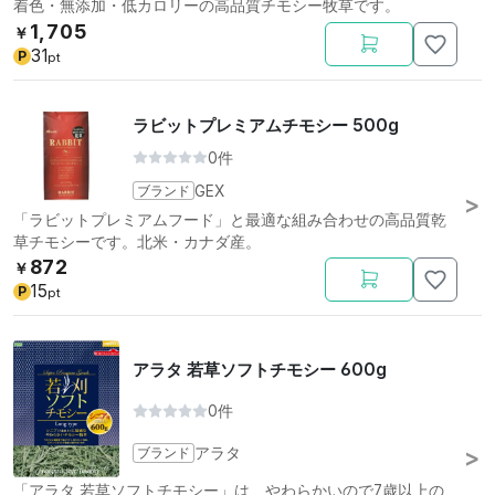
着色・無添加・低カロリーの高品質チモシー牧草です。
1,705
￥
31
P
pt
ラビットプレミアムチモシー 500g
0件
ブランド
GEX
「ラビットプレミアムフード」と最適な組み合わせの高品質乾
草チモシーです。北米・カナダ産。
872
￥
15
P
pt
アラタ 若草ソフトチモシー 600g
0件
ブランド
アラタ
「アラタ 若草ソフトチモシー」は、やわらかいので7歳以上の