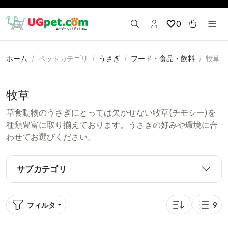
0
ホーム
ペットカテゴリ
うさぎ
フード・食品・飲料
牧草
牧草
草食動物のうさぎにとっては欠かせない牧草(チモシー)を
種類豊富に取り揃えております。うさぎの好みや環境に合
わせてお選びください。
サブカテゴリ
フィルタ
9
並び替え: 人気順
表示