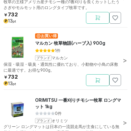
牧草の王様アメリカ産チモシー種の1番刈りを長くカットしたう
さぎやモルモット用のロングタイプ牧草です。
732
￥
13
P
pt
お買い得
マルカン 牧草物語(ハーブ入) 900g
1件
ブランド
マルカン
保湿・吸湿・吸臭・通気性に優れており、小動物や小鳥の床敷
に最適です。お得な900g。
732
￥
13
P
pt
ORIMITSU 一番刈りチモシー牧草 ロングマ
ット 1kg
0件
ブランド
オリミツ
グリーン ロングマットは日本の一流競走馬が主食にしている無