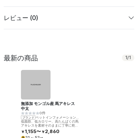
レビュー (0)
最新の商品
1
/
1
無添加 モンゴル産 馬アキレス
中太
0件
ペットインフォメーションラック
ブランド
低脂肪、低カロリー、高たんぱくの馬
アキレスを素材そのままに丁寧に乾燥
させました。噛むことで歯の健康をサ
1,155〜
2,860
￥
￥
ポート。
21
52
P
〜
pt