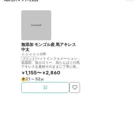
無添加 モンゴル産 馬アキレス
中太
0件
ペットインフォメーションラック
ブランド
低脂肪、低カロリー、高たんぱくの馬
アキレスを素材そのままに丁寧に乾燥
させました。噛むことで歯の健康をサ
1,155〜
2,860
￥
￥
ポート。
21
52
P
〜
pt