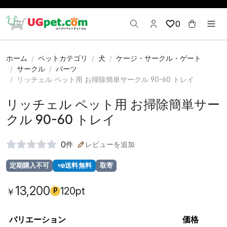
0
ホーム
ペットカテゴリ
犬
ケージ・サークル・ゲート
サークル
パーツ
リッチェル ペット用 お掃除簡単サークル 90-60 トレイ
リッチェル ペット用 お掃除簡単サー
クル 90-60 トレイ
0
件
レビューを追加
定期購入不可
送料無料
取寄
13,200
120pt
￥
P
バリエーション
価格