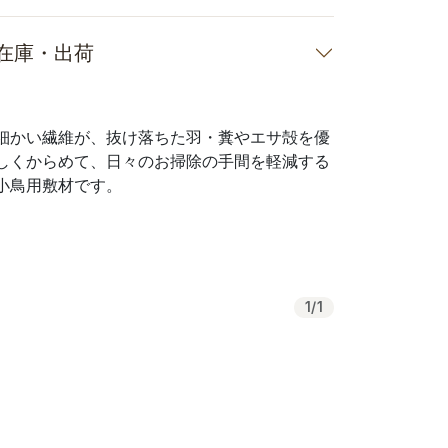
在庫・出荷
細かい繊維が、抜け落ちた羽・糞やエサ殻を優
しくからめて、日々のお掃除の手間を軽減する
小鳥用敷材です。
1
/
1