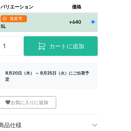
バリエーション
価格
注文可
640
￥
5L
カートに追加
8月20日（木） ～ 8月25日（火）にご出荷予
定
お気に入りに追加
商品仕様