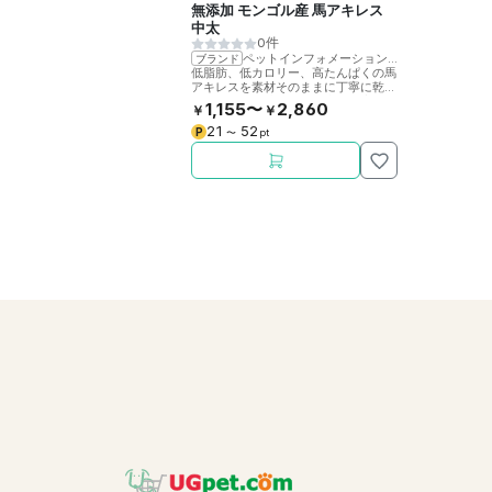
無添加 モンゴル産 馬アキレス
中太
0件
ペットインフォメーションラック
ブランド
低脂肪、低カロリー、高たんぱくの馬
アキレスを素材そのままに丁寧に乾燥
させました。噛むことで歯の健康をサ
1,155〜
2,860
￥
￥
ポート。
21
52
P
〜
pt