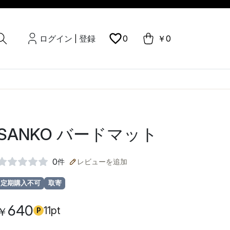
ログイン
登録
0
￥0
|
SANKO バードマット
0
件
レビューを追加
定期購入不可
取寄
640
11pt
￥
P