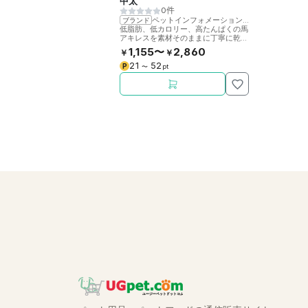
中太
0件
ペットインフォメーションラック
ブランド
低脂肪、低カロリー、高たんぱくの馬
アキレスを素材そのままに丁寧に乾燥
させました。噛むことで歯の健康をサ
1,155〜
2,860
￥
￥
ポート。
21
52
P
〜
pt