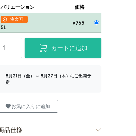
バリエーション
価格
注文可
765
￥
5L
カートに追加
8月21日（金） ～ 8月27日（木）にご出荷予
定
お気に入りに追加
商品仕様