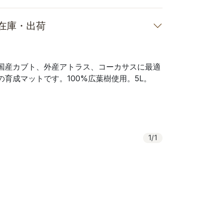
在庫・出荷
国産カブト、外産アトラス、コーカサスに最適
の育成マットです。100%広葉樹使用。5L。
1
/
1