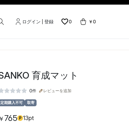
ログイン
登録
0
￥0
|
SANKO 育成マット
0
件
レビューを追加
定期購入不可
取寄
765
13pt
￥
P