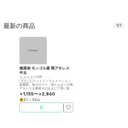
最新の商品
1
/
1
無添加 モンゴル産 馬アキレス
中太
0件
ペットインフォメーションラック
ブランド
低脂肪、低カロリー、高たんぱくの馬
アキレスを素材そのままに丁寧に乾燥
させました。噛むことで歯の健康をサ
1,155〜
2,860
￥
￥
ポート。
21
52
P
〜
pt