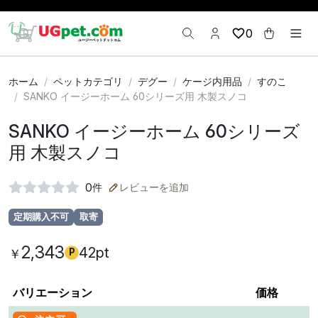
0
ホーム
ペットカテゴリ
デグー
ケージ内用品
すのこ
SANKO イージーホーム 60シリーズ用 木製スノコ
SANKO イージーホーム 60シリーズ
用 木製スノコ
0
件
レビューを追加
定期購入不可
取寄
2,343
42pt
￥
P
バリエーション
価格