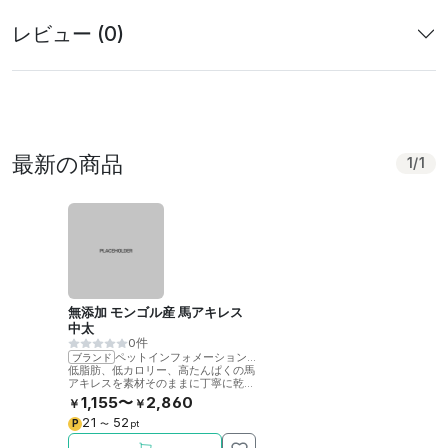
レビュー (0)
最新の商品
1
/
1
無添加 モンゴル産 馬アキレス
中太
0件
ペットインフォメーションラック
ブランド
低脂肪、低カロリー、高たんぱくの馬
アキレスを素材そのままに丁寧に乾燥
させました。噛むことで歯の健康をサ
1,155〜
2,860
￥
￥
ポート。
21
52
P
〜
pt