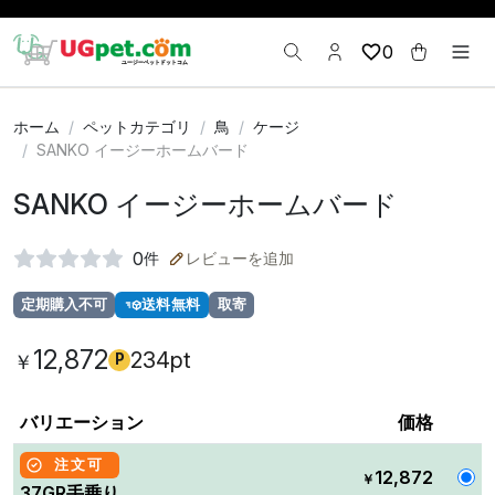
0
ホーム
ペットカテゴリ
鳥
ケージ
SANKO イージーホームバード
SANKO イージーホームバード
0
件
レビューを追加
定期購入不可
送料無料
取寄
12,872
234pt
￥
P
バリエーション
価格
注文可
12,872
￥
37GR手乗り