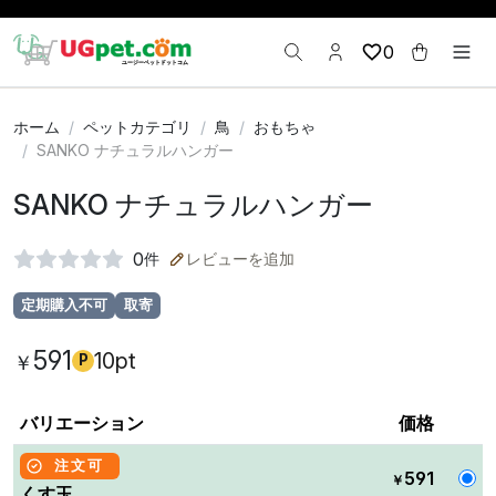
0
ホーム
ペットカテゴリ
鳥
おもちゃ
SANKO ナチュラルハンガー
SANKO ナチュラルハンガー
0
件
レビューを追加
定期購入不可
取寄
591
10pt
￥
P
バリエーション
価格
注文可
591
￥
くす玉