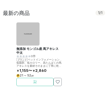
最新の商品
1
/
1
無添加 モンゴル産 馬アキレス
中太
0件
ペットインフォメーションラック
ブランド
低脂肪、低カロリー、高たんぱくの馬
アキレスを素材そのままに丁寧に乾燥
させました。噛むことで歯の健康をサ
1,155〜
2,860
￥
￥
ポート。
21
52
P
〜
pt