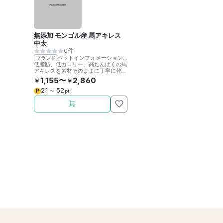
無添加 モンゴル産 馬アキレス
中太
0件
ペットインフォメーションラック
ブランド
低脂肪、低カロリー、高たんぱくの馬
アキレスを素材そのままに丁寧に乾燥
させました。噛むことで歯の健康をサ
1,155〜
2,860
￥
￥
ポート。
21
52
P
〜
pt