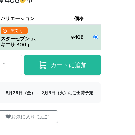
408
7pt
￥
バリエーション
価格
注文可
408
￥
スターセブン ム
キエサ 800g
カートに追加
8月28日（金） ～ 9月8日（火）にご出荷予定
お気に入りに追加