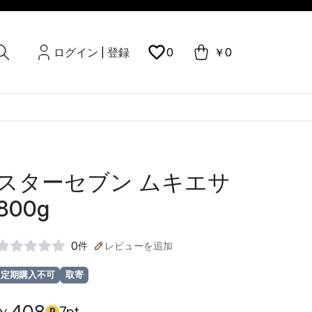
ログイン
登録
0
￥0
|
スターセブン ムキエサ
800g
0
件
レビューを追加
定期購入不可
取寄
P