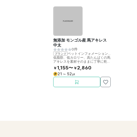
無添加 モンゴル産 馬アキレス
中太
0件
ペットインフォメーションラック
ブランド
低脂肪、低カロリー、高たんぱくの馬
アキレスを素材そのままに丁寧に乾燥
させました。噛むことで歯の健康をサ
1,155〜
2,860
￥
￥
ポート。
21
52
P
〜
pt