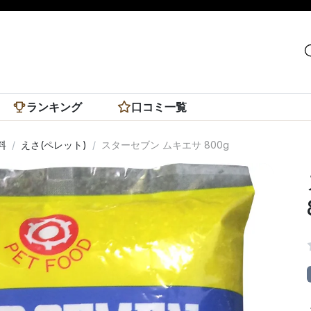
ランキング
口コミ一覧
料
えさ(ペレット)
スターセブン ムキエサ 800g