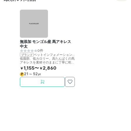
無添加 モンゴル産 馬アキレス
中太
0件
ペットインフォメーションラック
ブランド
低脂肪、低カロリー、高たんぱくの馬
アキレスを素材そのままに丁寧に乾燥
させました。噛むことで歯の健康をサ
1,155〜
2,860
￥
￥
ポート。
21
52
P
〜
pt