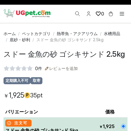
0
ホーム
ペットカテゴリ
熱帯魚・アクアリウム
水槽用品
底砂・砂利
スドー 金魚の砂 ゴシキサンド 2.5kg
スドー 金魚の砂 ゴシキサンド 2.5kg
0
件
レビューを追加
定期購入不可
取寄
1,925
35pt
￥
P
バリエーション
価格
注文可
1,925
￥
スドー 金魚の砂 ゴシキサンド 5kg