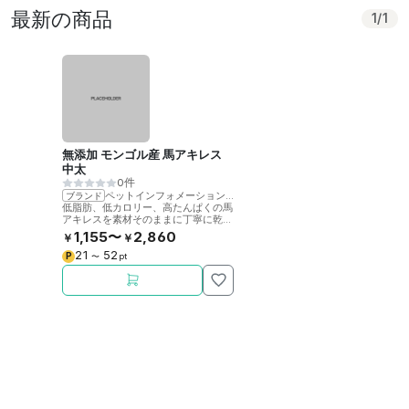
最新の商品
1
/
1
無添加 モンゴル産 馬アキレス
中太
0件
ペットインフォメーションラック
ブランド
低脂肪、低カロリー、高たんぱくの馬
アキレスを素材そのままに丁寧に乾燥
させました。噛むことで歯の健康をサ
1,155〜
2,860
￥
￥
ポート。
21
52
P
〜
pt