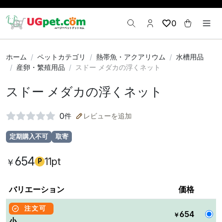
0
ホーム
ペットカテゴリ
熱帯魚・アクアリウム
水槽用品
産卵・繁殖用品
スドー メダカの浮くネット
スドー メダカの浮くネット
0
件
レビューを追加
定期購入不可
取寄
654
11pt
￥
P
バリエーション
価格
注文可
654
￥
小