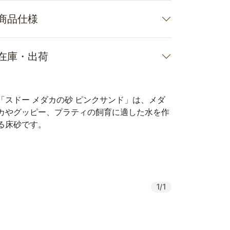
商品仕様
在庫・出荷
「スドー メダカの砂 ピンクサンド」は、メダ
カやグッピー、プラティの飼育に適した水を作
る床砂です。
1
/
1