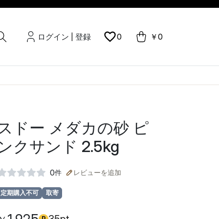
ログイン
登録
0
￥0
|
スドー メダカの砂 ピ
ンクサンド 2.5kg
0
件
レビューを追加
定期購入不可
取寄
P