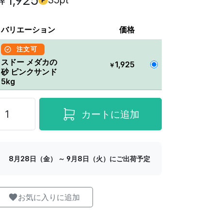
1,925
35pt
￥
バリエーション
価格
注文可
スドー メダカの
1,925
￥
砂 ピンクサンド
5kg
カートに追加
8月28日（金） ～ 9月8日（火）にご出荷予定
お気に入りに追加