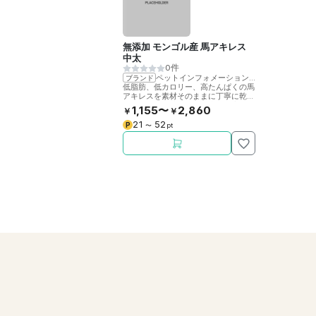
無添加 モンゴル産 馬アキレス
中太
0件
ペットインフォメーションラック
ブランド
低脂肪、低カロリー、高たんぱくの馬
アキレスを素材そのままに丁寧に乾燥
させました。噛むことで歯の健康をサ
1,155〜
2,860
￥
￥
ポート。
21
52
P
〜
pt