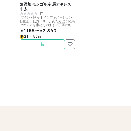
無添加 モンゴル産 馬アキレス
中太
0件
ペットインフォメーションラック
ブランド
低脂肪、低カロリー、高たんぱくの馬
アキレスを素材そのままに丁寧に乾燥
させました。噛むことで歯の健康をサ
1,155〜
2,860
￥
￥
ポート。
21
52
P
〜
pt