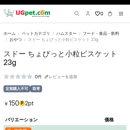
0
ホーム
ペットカテゴリ
ハムスター
フード・食品・飲料
おやつ
スドー ちょびっと小粒ビスケット 23g
スドー ちょびっと小粒ビスケット
23g
0
件
レビューを追加
定期購入不可
取寄
150
2pt
￥
P
バリエーション
価格