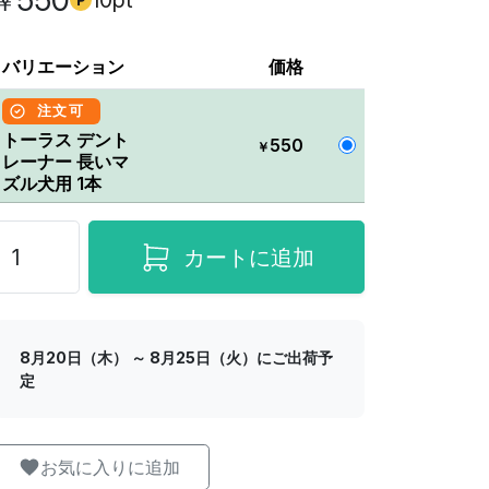
550
10pt
￥
バリエーション
価格
注文可
トーラス デント
550
￥
レーナー 長いマ
ズル犬用 1本
カートに追加
8月20日（木） ～ 8月25日（火）にご出荷予
定
お気に入りに追加