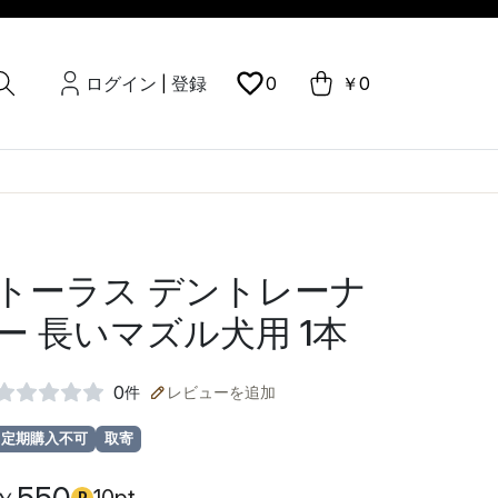
ログイン
登録
0
￥0
|
トーラス デントレーナ
ー 長いマズル犬用 1本
0
件
レビューを追加
定期購入不可
取寄
P