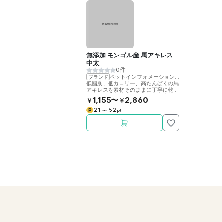
無添加 モンゴル産 馬アキレス
中太
0件
ペットインフォメーションラック
ブランド
低脂肪、低カロリー、高たんぱくの馬
アキレスを素材そのままに丁寧に乾燥
させました。噛むことで歯の健康をサ
1,155〜
2,860
￥
￥
ポート。
21
52
P
〜
pt