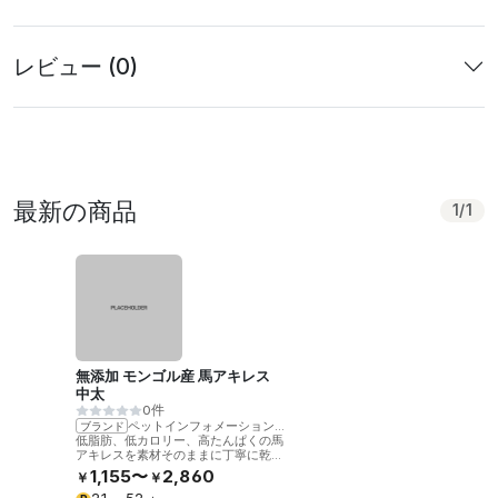
レビュー (0)
最新の商品
1
/
1
無添加 モンゴル産 馬アキレス
中太
0件
ペットインフォメーションラック
ブランド
低脂肪、低カロリー、高たんぱくの馬
アキレスを素材そのままに丁寧に乾燥
させました。噛むことで歯の健康をサ
1,155〜
2,860
￥
￥
ポート。