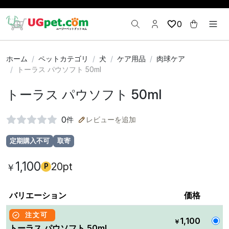
0
ホーム
ペットカテゴリ
犬
ケア用品
肉球ケア
トーラス パウソフト 50ml
トーラス パウソフト 50ml
0
件
レビューを追加
定期購入不可
取寄
1,100
20pt
￥
P
バリエーション
価格
注文可
1,100
￥
トーラス パウソフト 50ml