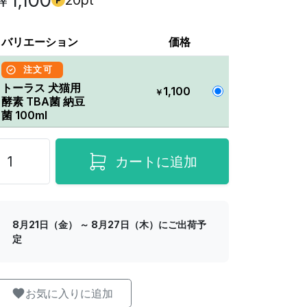
1,100
20pt
￥
バリエーション
価格
注文可
トーラス 犬猫用
1,100
￥
酵素 TBA菌 納豆
菌 100ml
カートに追加
8月21日（金） ～ 8月27日（木）にご出荷予
定
お気に入りに追加