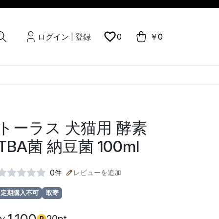
ログイン
登録
0
￥0
|
トーラス 犬猫用 酵素
TBA菌 納豆菌 100ml
0
件
レビューを追加
定期購入不可
取寄
P