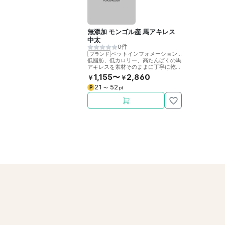
無添加 モンゴル産 馬アキレス
中太
0件
ペットインフォメーションラック
ブランド
低脂肪、低カロリー、高たんぱくの馬
アキレスを素材そのままに丁寧に乾燥
させました。噛むことで歯の健康をサ
1,155〜
2,860
￥
￥
ポート。
21
52
P
〜
pt