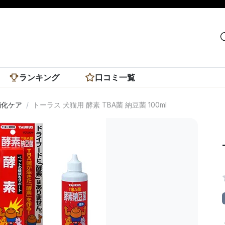
ランキング
口コミ一覧
消化ケア
トーラス 犬猫用 酵素 TBA菌 納豆菌 100ml