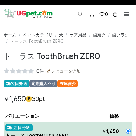
0
ホーム
ペットカテゴリ
犬
ケア用品
歯磨き
歯ブラシ
トーラス ToothBrush ZERO
トーラス ToothBrush ZERO
0
件
レビューを追加
翌日発送
定期購入不可
在庫僅少
1,650
30pt
￥
P
バリエーション
価格
翌日発送
1,650
￥
トーラス ToothBrush ZERO