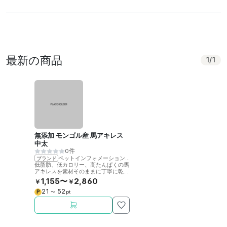
最新の商品
1
/
1
無添加 モンゴル産 馬アキレス
中太
0件
ペットインフォメーションラック
ブランド
低脂肪、低カロリー、高たんぱくの馬
アキレスを素材そのままに丁寧に乾燥
させました。噛むことで歯の健康をサ
1,155〜
2,860
￥
￥
ポート。
21
52
P
〜
pt