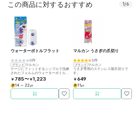
この商品に対するおすすめ
1
/
6
ウォーターボトルフラット
マルカン うさぎの爪切り
バ
ス
0件
5件
マルカン
マルカン
ブランド
ブランド
ブ
ケージにフィットするシンプルで洗練
うさぎ専用のステンレス製爪切りで
バ
されたフォルムのウォーターボトルで
す。
高
す。フラットでスマートな、かさばら
ぎ
785〜
1,223
649
￥
￥
￥
￥
ない省スペース設計です。
14
22
11
P
P
P
〜
pt
pt