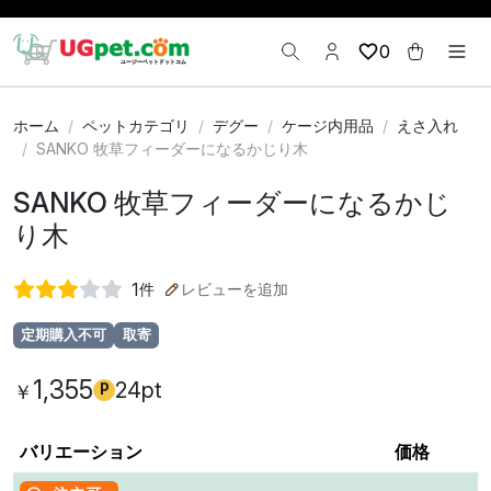
0
ホーム
ペットカテゴリ
デグー
ケージ内用品
えさ入れ
SANKO 牧草フィーダーになるかじり木
SANKO 牧草フィーダーになるかじ
り木
1
件
レビューを追加
定期購入不可
取寄
1,355
24pt
￥
P
バリエーション
価格