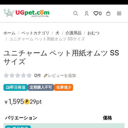
0
ホーム
ペットカテゴリ
犬
介護用品
おむつ
ユニチャーム ペット用紙オムツ SSサイズ
ユニチャーム ペット用紙オムツ SS
サイズ
0
件
レビューを追加
即日発送
定期購入不可
在庫僅少
1,595
29pt
￥
P
バリエーション
価格