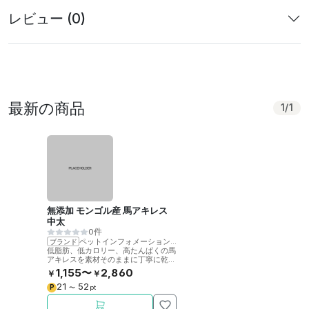
レビュー (0)
最新の商品
1
/
1
無添加 モンゴル産 馬アキレス
中太
0件
ペットインフォメーションラック
ブランド
低脂肪、低カロリー、高たんぱくの馬
アキレスを素材そのままに丁寧に乾燥
させました。噛むことで歯の健康をサ
1,155〜
2,860
￥
￥
ポート。
21
52
P
〜
pt