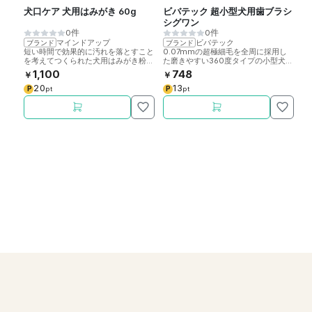
犬口ケア 犬用はみがき 60g
ビバテック 超小型犬用歯ブラシ
ペ
シグワン
リ
0件
0件
マインドアップ
ビバテック
ブランド
ブランド
ブ
短い時間で効果的に汚れを落とすこと
0.07mmの超極細毛を全周に採用し
ふ
を考えてつくられた犬用はみがき粉で
た磨きやすい360度タイプの小型犬用
も
す。
歯ブラシです。
1,100
748
￥
￥
￥
20
13
P
P
P
pt
pt