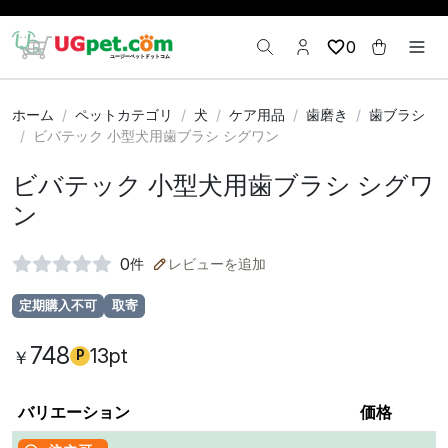
0
ホーム
ペットカテゴリ
犬
ケア用品
歯磨き
歯ブラシ
ビバテック 小型犬用歯ブラシ シグワン
ビバテック 小型犬用歯ブラシ シグワ
ン
0
件
レビューを追加
定期購入不可
取寄
748
13pt
￥
P
バリエーション
価格